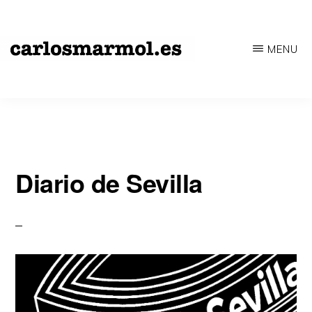
Saltar
al
MENU
contenido
CARLOSMARMOL.ES
Periodismo
principal
'indie'
|
Literatura
'underground'
Diario de Sevilla
|
Edición
'avant-
garde'