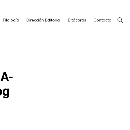
Show
Filología
Dirección Editorial
Bitácoras
Contacto
Searc
A-
og