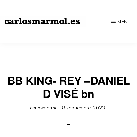
Saltar
al
MENU
contenido
CARLOSMARMOL.ES
Periodismo
principal
'indie'
|
Literatura
'underground'
BB KING- REY –DANIEL
|
D VISÉ bn
Edición
'avant-
carlosmarmol
·
8 septiembre, 2023
·
garde'