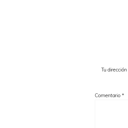
Interacc
con
los
lectores
Tu dirección
Comentario
*