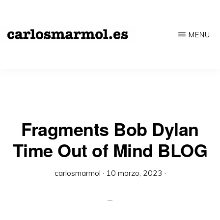
Saltar
al
MENU
contenido
CARLOSMARMOL.ES
Periodismo
principal
'indie'
|
Literatura
'underground'
Fragments Bob Dylan
|
Time Out of Mind BLOG
Edición
'avant-
carlosmarmol
·
10 marzo, 2023
·
garde'