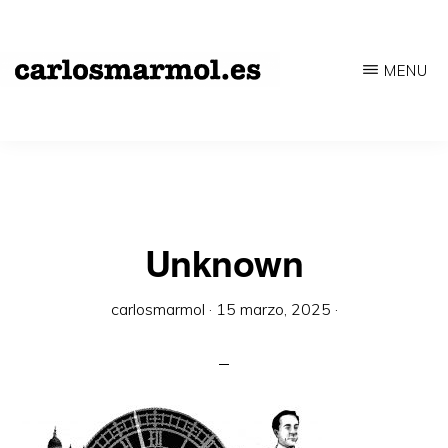
Saltar
al
MENU
contenido
CARLOSMARMOL.ES
Periodismo
principal
'indie'
|
Literatura
'underground'
Unknown
|
carlosmarmol
·
15 marzo, 2025
·
Edición
'avant-
garde'