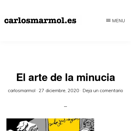
Saltar
al
MENU
contenido
CARLOSMARMOL.ES
Periodismo
principal
'indie'
|
Literatura
'underground'
El arte de la minucia
|
carlosmarmol
·
27 diciembre, 2020
·
Deja un comentario
Edición
'avant-
garde'