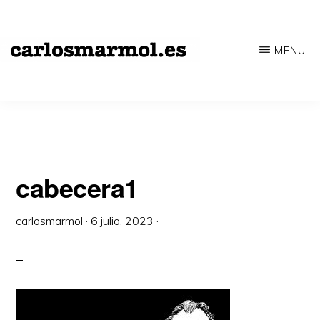
Saltar
al
MENU
contenido
CARLOSMARMOL.ES
Periodismo
principal
'indie'
|
Literatura
'underground'
cabecera1
|
carlosmarmol
·
6 julio, 2023
·
Edición
'avant-
garde'