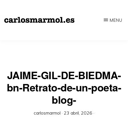
Saltar
al
MENU
contenido
CARLOSMARMOL.ES
Periodismo
principal
'indie'
|
Literatura
'underground'
JAIME-GIL-DE-BIEDMA-
|
bn-Retrato-de-un-poeta-
Edición
blog-
'avant-
garde'
carlosmarmol
·
23 abril, 2026
·