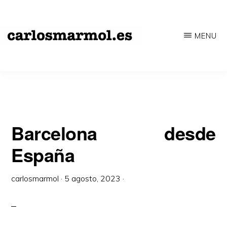
Saltar
al
MENU
contenido
CARLOSMARMOL.ES
Periodismo
principal
'indie'
|
Literatura
'underground'
Barcelona desde
|
España
Edición
'avant-
carlosmarmol
·
5 agosto, 2023
·
garde'