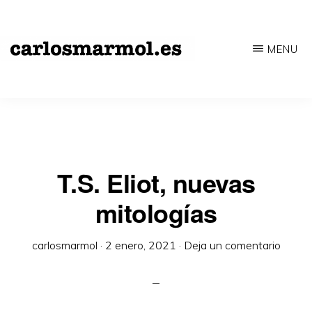
Saltar
al
MENU
contenido
CARLOSMARMOL.ES
Periodismo
principal
'indie'
|
Literatura
'underground'
T.S. Eliot, nuevas
|
mitologías
Edición
'avant-
carlosmarmol
·
2 enero, 2021
·
Deja un comentario
garde'