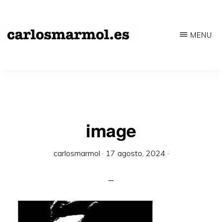
Saltar
al
MENU
contenido
CARLOSMARMOL.ES
Periodismo
principal
'indie'
|
Literatura
'underground'
image
|
carlosmarmol
·
17 agosto, 2024
·
Edición
'avant-
garde'