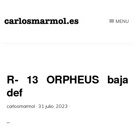
Saltar
al
MENU
contenido
CARLOSMARMOL.ES
Periodismo
principal
'indie'
|
Literatura
'underground'
R- 13 ORPHEUS baja
|
def
Edición
'avant-
carlosmarmol
·
31 julio, 2023
·
garde'