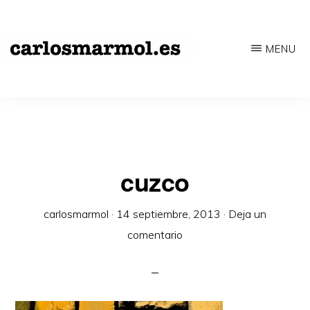
Saltar
al
MENU
contenido
CARLOSMARMOL.ES
Periodismo
principal
'indie'
|
Literatura
'underground'
cuzco
|
carlosmarmol
·
14 septiembre, 2013
·
Deja un
Edición
comentario
'avant-
garde'