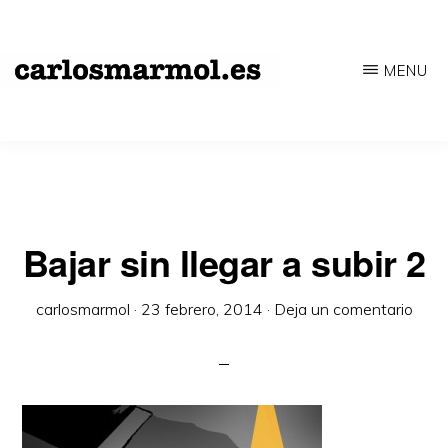
Saltar
al
MENU
contenido
CARLOSMARMOL.ES
Periodismo
principal
'indie'
|
Literatura
'underground'
Bajar sin llegar a subir 2
|
carlosmarmol
·
23 febrero, 2014
·
Deja un comentario
Edición
'avant-
garde'