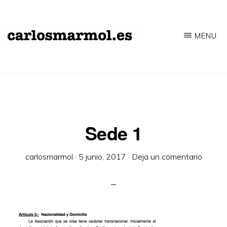
Saltar
al
MENU
contenido
CARLOSMARMOL.ES
Periodismo
principal
'indie'
|
Literatura
'underground'
Sede 1
|
carlosmarmol
·
5 junio, 2017
·
Deja un comentario
Edición
'avant-
garde'