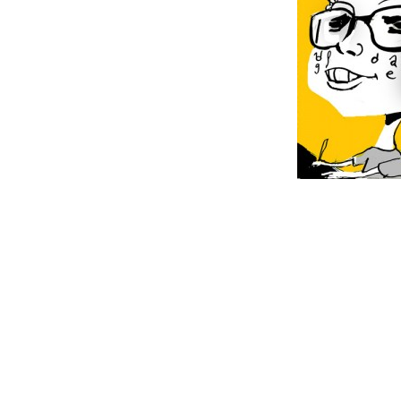
Interacc
con