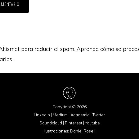
 Akismet para reducir el spam.
Aprende cómo se proces
arios.
Copyright © 2026
Linkedin
|
Medium
|
Academia
|
Twitter
Soundcloud
|
Pinterest
|
Youtube
Ilustraciones:
Daniel Rosell