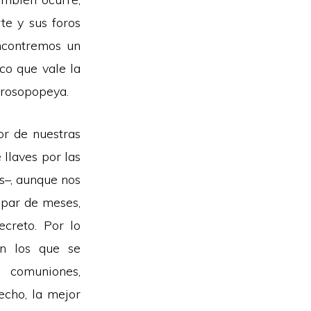
te y sus foros
encontremos un
co que vale la
prosopopeya.
or de nuestras
 llaves por las
–, aunque nos
n par de meses,
ecreto. Por lo
on los que se
 comuniones,
echo, la mejor