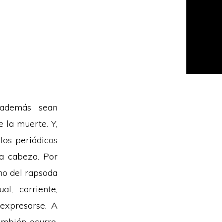
 además sean
 la muerte. Y,
los periódicos
la cabeza. Por
no del rapsoda
al, corriente,
 expresarse. A
ambién ocurre,