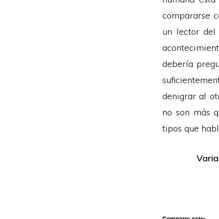
compararse co
un lector de
acontecimien
debería pregu
suficientemen
denigrar al o
no son más 
tipos que hab
Varia
Comparte esto: