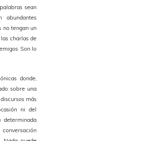
 palabras sean
n abundantes
as no tengan un
 las charlas de
nemigos. Son lo
ónicas donde,
sado sobre una
s discursos más
casión ni del
a determinada
a conversación
a. Nada puede