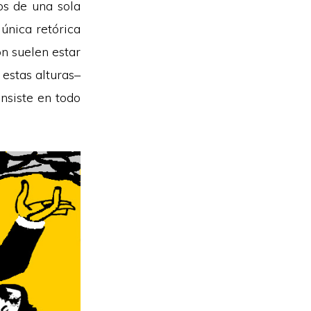
os de una sola
única retórica
ón suelen estar
estas alturas–
onsiste en todo