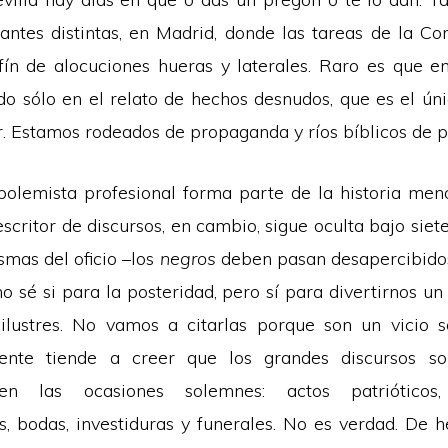
iantes distintas, en Madrid, donde las tareas de la Cor
fín de alocuciones hueras y laterales. Raro es que 
do sólo en el relato de hechos desnudos, que es el úni
. Estamos rodeados de propaganda y ríos bíblicos de 
 polemista profesional forma parte de la historia men
 escritor de discursos, en cambio, sigue oculta bajo siete
smas del oficio –los
negros
deben pasan desapercibidos
o sé si para la posteridad, pero sí para divertirnos u
 ilustres. No vamos a citarlas porque son un vicio s
gente tiende a creer que los grandes discursos s
en las ocasiones solemnes: actos patrióticos,
s, bodas, investiduras y funerales. No es verdad. De h