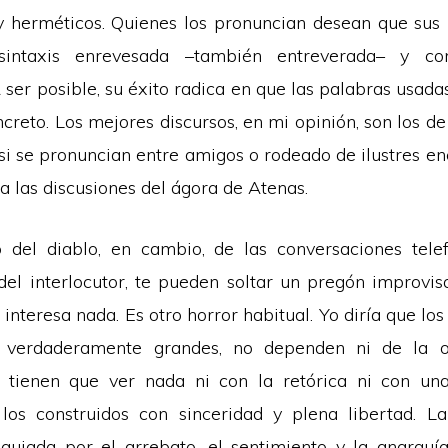
 y herméticos. Quienes los pronuncian desean que sus
 sintaxis enrevesada –también entreverada– y co
 ser posible, su éxito radica en que las palabras usad
ncreto. Los mejores discursos, en mi opinión, son los de
 si se pronuncian entre amigos o rodeado de ilustres e
a las discusiones del ágora de Atenas.
del diablo, en cambio, de las conversaciones telef
el interlocutor, te pueden soltar un pregón improvi
 interesa nada. Es otro horror habitual. Yo diría que lo
los verdaderamente grandes, no dependen ni de la o
tienen que ver nada ni con la retórica ni con un
los construidos con sinceridad y plena libertad. L
guiada por el arrebato, el sentimiento y la anarquí