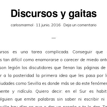
Discursos y gaitas
carlosmarmol
·
11 junio, 2016
·
Deja un comentario
scursos es una tarea complicada. Conseguir que
es tan difícil como enamorarse o carecer de miedo ante
son legión los discutidores que llenan las páginas de 
r a la posteridad la primera idea que les pasa por 
 ciudades como Sevilla es donde más se da este fenóme
ente y ridículo. Quiero decir: en el Sur es habitu
lguien que emite palabras sin saber ni escribir ni
evilla hay días en que o das un pregón o te lo dan. T