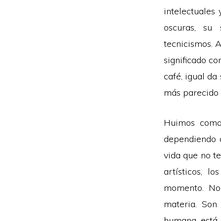
intelectuales
oscuras, su
tecnicismos. A
significado co
café, igual da
más parecido 
Huimos como 
dependiendo d
vida que no te
artísticos, 
momento. No 
materia. Son 
humana está 