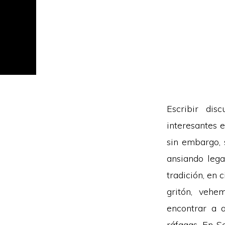
Escribir di
interesantes 
sin embargo, 
ansiando lega
tradición, en
gritón, vehem
encontrar a a
ráfagas. En S