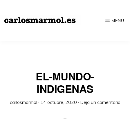
Saltar
al
MENU
contenido
CARLOSMARMOL.ES
Periodismo
principal
'indie'
|
Literatura
'underground'
EL-MUNDO-
|
INDIGENAS
Edición
'avant-
carlosmarmol
·
14 octubre, 2020
·
Deja un comentario
garde'