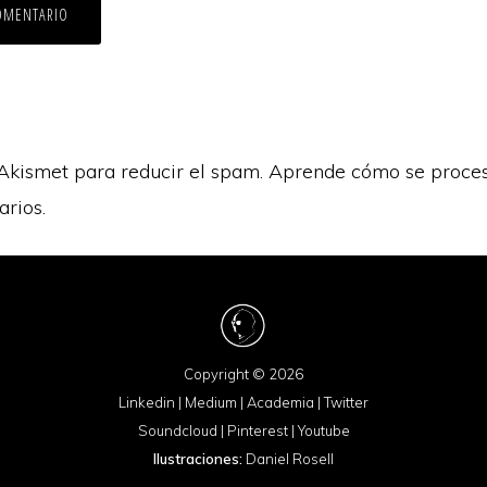
 Akismet para reducir el spam.
Aprende cómo se proces
arios.
Copyright © 2026
Linkedin
|
Medium
|
Academia
|
Twitter
Soundcloud
|
Pinterest
|
Youtube
Ilustraciones:
Daniel Rosell