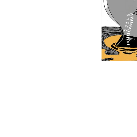
Interacc
con