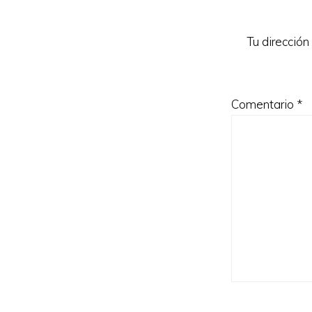
los
lectores
Tu dirección
Comentario
*