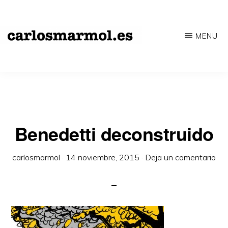
Saltar
al
MENU
contenido
CARLOSMARMOL.ES
Periodismo
principal
'indie'
|
Literatura
'underground'
Benedetti deconstruido
|
carlosmarmol
·
14 noviembre, 2015
·
Deja un comentario
Edición
'avant-
garde'