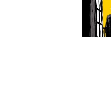
Interacc
con
los
lectores