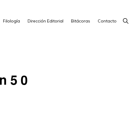
Show
Filología
Dirección Editorial
Bitácoras
Contacto
Searc
n 5 0