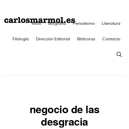
Saltar
Saltar
a
al
la
contenido
Inicio
Biografía
Periodismo
Literatura
CARLOSMARMOL.ES
Periodismo
navegación
principal
Filología
Dirección Editorial
Bitácoras
Contacto
'indie'
principal
|
Show
Searc
Literatura
'underground'
|
Edición
'avant-
negocio de las
garde'
desgracia