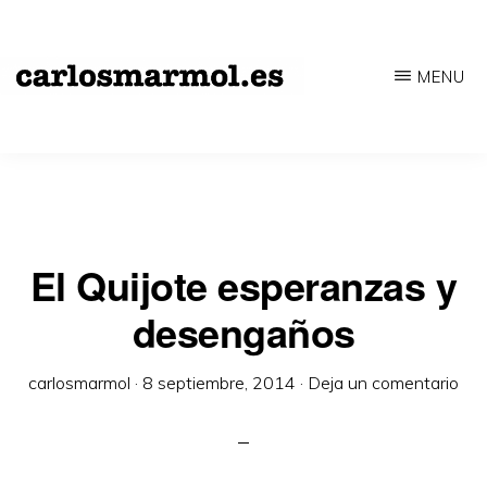
Saltar
al
MENU
contenido
CARLOSMARMOL.ES
Periodismo
principal
'indie'
|
Literatura
'underground'
El Quijote esperanzas y
|
desengaños
Edición
'avant-
carlosmarmol
·
8 septiembre, 2014
·
Deja un comentario
garde'