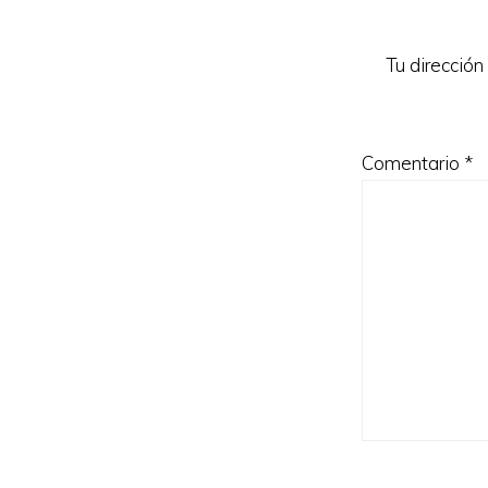
los
lectores
Tu dirección
Comentario
*