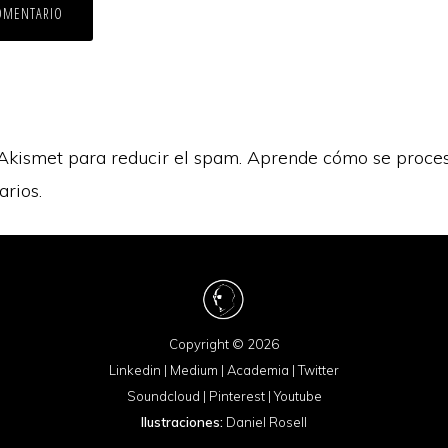
 Akismet para reducir el spam.
Aprende cómo se proces
arios.
Copyright © 2026
Linkedin
|
Medium
|
Academia
|
Twitter
Soundcloud
|
Pinterest
|
Youtube
Ilustraciones:
Daniel Rosell