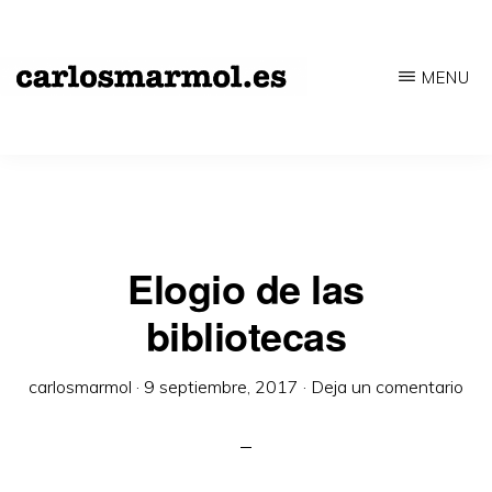
Saltar
al
MENU
contenido
CARLOSMARMOL.ES
Periodismo
principal
'indie'
|
Literatura
'underground'
Elogio de las
|
bibliotecas
Edición
'avant-
carlosmarmol
·
9 septiembre, 2017
·
Deja un comentario
garde'