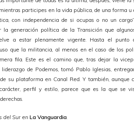
ás importante de todas es la última; después, viene la 
ientras participes en la vida pública, de una forma u 
tica, con independencia de si ocupas o no un cargo”.
 la generación política de la Transición que algun
uelve a estar plenamente vigente. Hasta el punto
cluso que la militancia, al menos en el caso de los pol
mera fila. Este es el camino que, tras dejar la vicep
 liderazgo de Podemos, tomó Pablo Iglesias, entreg
de su plataforma en Canal Red. Y también, aunque c
carácter, perfil y estilo, parece que es la que se v
 derechas.
 del Su
r en
La Vanguardia
.