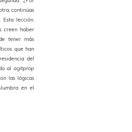
segunda”. ¿Por
otra, continúas
 Esta lección,
os creen haber
 de tener más
íticos que han
residencia del
ado al
agitprop
on las lógicas
islumbra en el