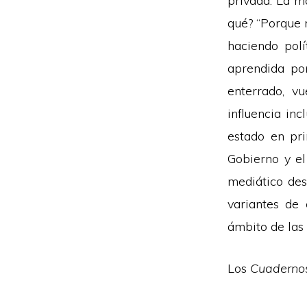
privada. La m
qué? “Porque m
haciendo polí
aprendida por
enterrado, v
influencia in
estado en pri
Gobierno y el
mediático des
variantes de 
ámbito de las
Los
Cuadernos