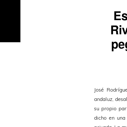
Es
Ri
pe
José Rodrígue
andaluz, desa
su propio par
dicho en una 