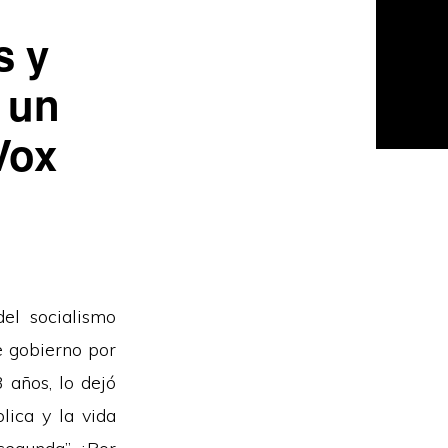
s y
 un
Vox
del socialismo
e gobierno por
 años, lo dejó
lica y la vida