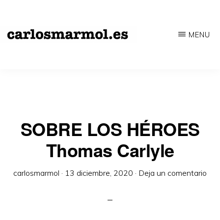
Saltar
al
MENU
contenido
CARLOSMARMOL.ES
Periodismo
principal
'indie'
|
Literatura
'underground'
SOBRE LOS HÉROES
|
Thomas Carlyle
Edición
'avant-
carlosmarmol
·
13 diciembre, 2020
·
Deja un comentario
garde'