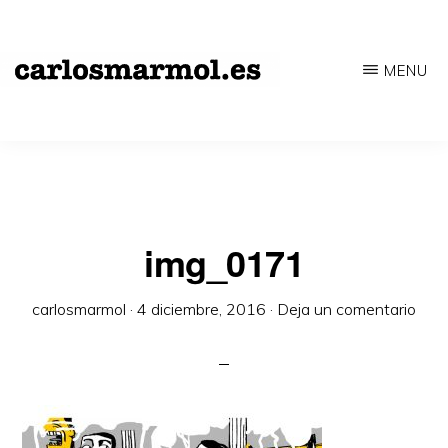
Saltar
al
MENU
contenido
CARLOSMARMOL.ES
Periodismo
principal
'indie'
|
Literatura
'underground'
img_0171
|
carlosmarmol
·
4 diciembre, 2016
·
Deja un comentario
Edición
'avant-
garde'