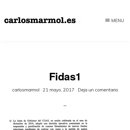
Saltar
al
MENU
contenido
CARLOSMARMOL.ES
Periodismo
principal
'indie'
|
Literatura
'underground'
Fidas1
|
carlosmarmol
·
21 mayo, 2017
·
Deja un comentario
Edición
'avant-
garde'