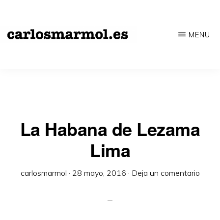
Saltar
al
MENU
contenido
CARLOSMARMOL.ES
Periodismo
principal
'indie'
|
Literatura
'underground'
La Habana de Lezama
|
Lima
Edición
'avant-
carlosmarmol
·
28 mayo, 2016
·
Deja un comentario
garde'