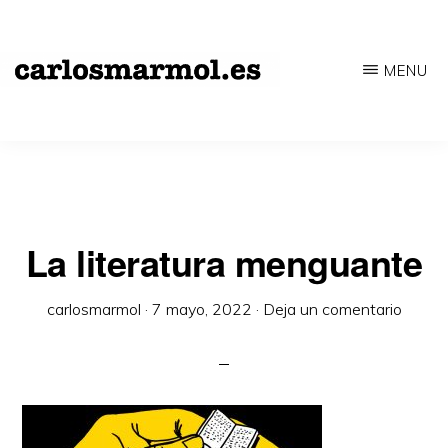
Saltar
al
MENU
contenido
CARLOSMARMOL.ES
Periodismo
principal
'indie'
|
Literatura
'underground'
La literatura menguante
|
carlosmarmol
·
7 mayo, 2022
·
Deja un comentario
Edición
'avant-
garde'