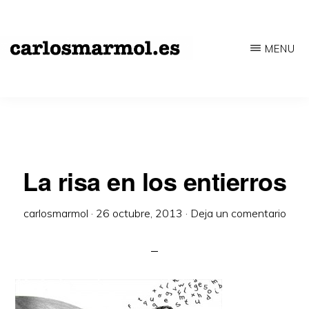
Saltar
al
MENU
contenido
CARLOSMARMOL.ES
Periodismo
principal
'indie'
|
Literatura
'underground'
La risa en los entierros
|
carlosmarmol
·
26 octubre, 2013
·
Deja un comentario
Edición
'avant-
garde'