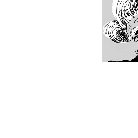
Interacc
con