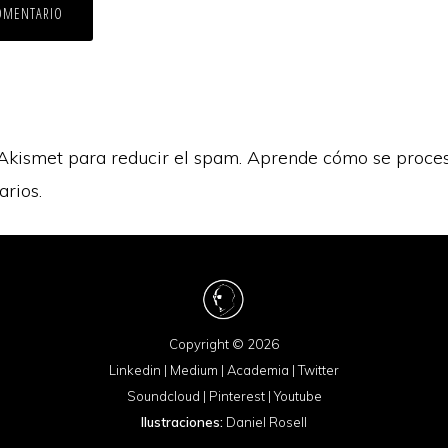
 Akismet para reducir el spam.
Aprende cómo se proces
arios.
Copyright © 2026
Linkedin
|
Medium
|
Academia
|
Twitter
Soundcloud
|
Pinterest
|
Youtube
Ilustraciones:
Daniel Rosell