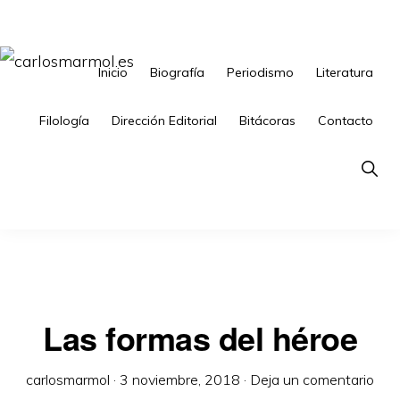
Saltar
Saltar
a
al
la
contenido
Inicio
Biografía
Periodismo
Literatura
CARLOSMARMOL.ES
Periodismo
navegación
principal
'indie'
Filología
Dirección Editorial
Bitácoras
Contacto
principal
|
Show
Literatura
Searc
'underground'
|
Edición
'avant-
Las formas del héroe
garde'
carlosmarmol
·
3 noviembre, 2018
·
Deja un comentario