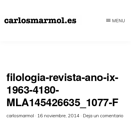
Saltar
al
MENU
contenido
CARLOSMARMOL.ES
Periodismo
principal
'indie'
|
Literatura
'underground'
filologia-revista-ano-ix-
|
1963-4180-
Edición
MLA145426635_1077-F
'avant-
garde'
carlosmarmol
·
16 noviembre, 2014
·
Deja un comentario