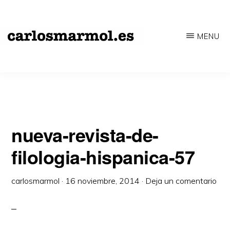
Saltar
al
MENU
contenido
CARLOSMARMOL.ES
Periodismo
principal
'indie'
|
Literatura
'underground'
nueva-revista-de-
|
filologia-hispanica-57
Edición
'avant-
carlosmarmol
·
16 noviembre, 2014
·
Deja un comentario
garde'