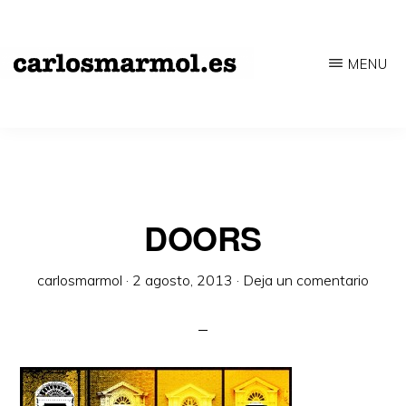
Saltar
al
MENU
contenido
CARLOSMARMOL.ES
Periodismo
principal
'indie'
|
Literatura
'underground'
DOORS
|
carlosmarmol
·
2 agosto, 2013
·
Deja un comentario
Edición
'avant-
garde'