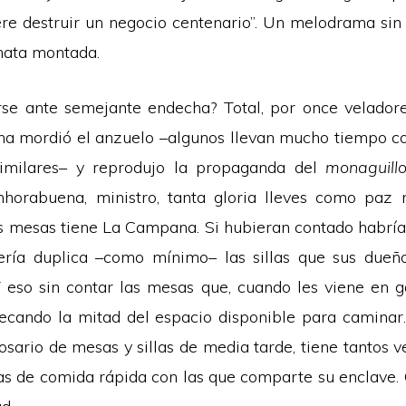
re destruir un negocio centenario”. Un melodrama sin
nata montada.
rse ante semejante endecha? Total, por once velador
na mordió el anzuelo –algunos llevan mucho tiempo c
similares– y reprodujo la propaganda del
monaguill
horabuena, ministro, tanta gloria lleves como paz 
s mesas tiene La Campana. Si hubieran contado habrí
ería duplica –como mínimo– las sillas que sus dueñ
Y eso sin contar las mesas que, cuando les viene en 
tecando la mitad del espacio disponible para camina
rosario de mesas y sillas de media tarde, tiene tantos
as de comida rápida con las que comparte su enclave