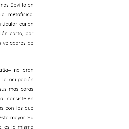
mos Sevilla en
a, metafísica,
rticular canon
lón corto, por
s veladores de
atia
– no eran
 la ocupación
 sus más caras
a– consiste en
las con los que
iesta mayor. Su
e, es la misma