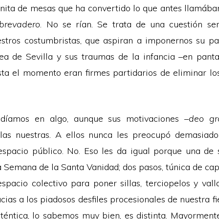
inita de mesas que ha convertido lo que antes llamába
brevadero
. No se rían. Se trata de una cuestión seri
estros costumbristas, que aspiran a imponernos su pa
dea de Sevilla y sus traumas de la infancia –en panta
sta el momento eran firmes partidarios de eliminar lo
cidíamos en algo, aunque sus motivaciones –
deo gr
las nuestras. A ellos nunca les preocupó demasiado
 espacio público. No. Eso les da igual porque una de
la Semana de la Santa Vanidad; dos pasos, túnica de cap
espacio colectivo para poner sillas, terciopelos y val
cias a los piadosos desfiles procesionales de nuestra f
téntica, lo sabemos muy bien, es distinta. Mayorment