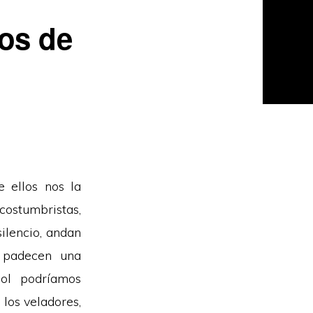
os de
e ellos nos la
costumbristas,
ilencio, andan
e padecen una
l podríamos
 los veladores,