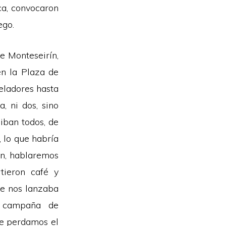
ca, convocaron
ego.
de Monteseirín,
n la Plaza de
eladores hasta
, ni dos, sino
iban todos, de
 lo que habría
en, hablaremos
tieron café y
ue nos lanzaba
campaña de
ue perdamos el