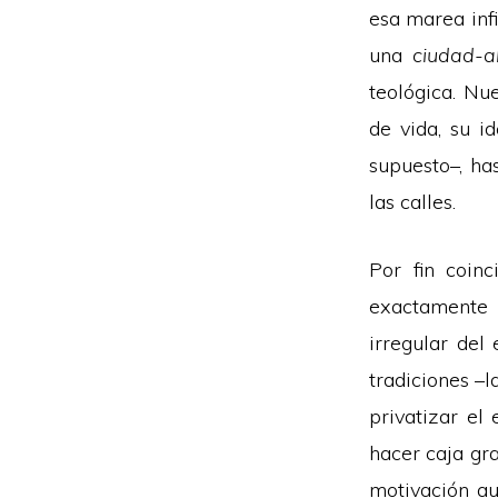
esa marea inf
una
ciudad-a
teológica. Nu
de vida, su i
supuesto–, ha
las calles.
Por fin coin
exactamente 
irregular del
tradiciones –
privatizar el 
hacer caja gra
motivación au