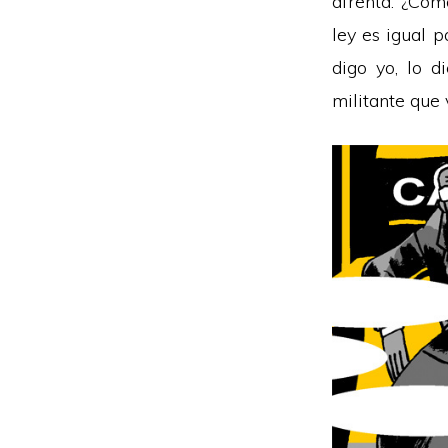
afrenta. ¿Cóm
ley es igual p
digo yo, lo d
militante que