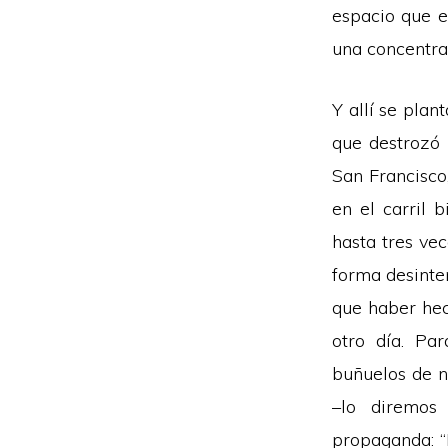
espacio que e
una concentr
Y allí se plan
que destrozó
San Francisco
en el carril 
hasta tres ve
forma desinte
que haber hec
otro día. Pa
buñuelos de n
–lo diremo
propaganda: “