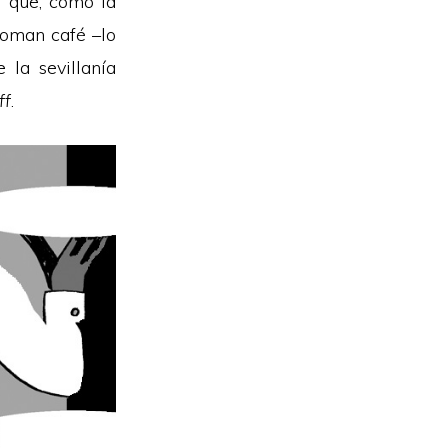
a que, como la
 toman café –lo
 la sevillanía
ff
.