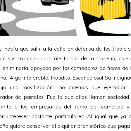
 había que salir a la calle en defensa de las tradicion
n sus tribunas para alertarnos de la tropelía, con
l en minoría, apoyado por los
comedores de flores
de l
ema. ¡Algo intolerable. Inaudito. Escandaloso! Su indign
dujo una movilización –no diremos que ejemplar–
rador de pasteles. Fue lo que ellos llaman sociedad c
imita a los empresarios del ramo del comercio y l
con intereses bastante particulares. Al igual que ya 
eño quiere conservar el alquiler prehistórico que paga