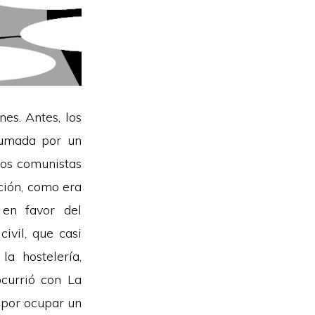
es. Antes, los
sumada por un
os comunistas
ación, como era
 en favor del
ivil, que casi
a hostelería,
ocurrió con La
 por ocupar un