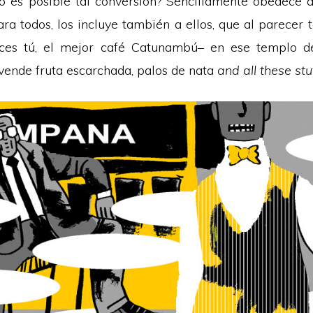
o es posible tal conversión? Sencillamente obedece 
ara todos, los incluye también a ellos, que al parecer
ices tú, el mejor café Catunambú– en ese templo de
 vende fruta escarchada, palos de nata
and all these stu