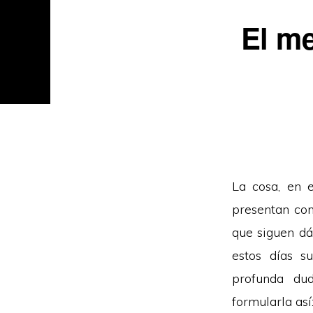
El m
La cosa, en e
presentan com
que siguen dá
estos días s
profunda du
formularla así