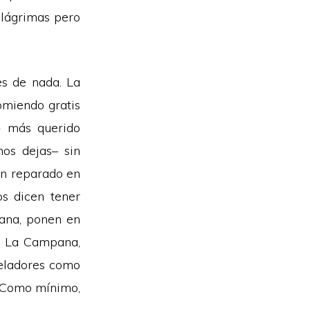
 lágrimas pero
es de nada. La
omiendo gratis
o
más querido
nos dejas– sin
an reparado en
os dicen tener
gana, ponen en
r. La Campana,
 veladores como
. Como mínimo,