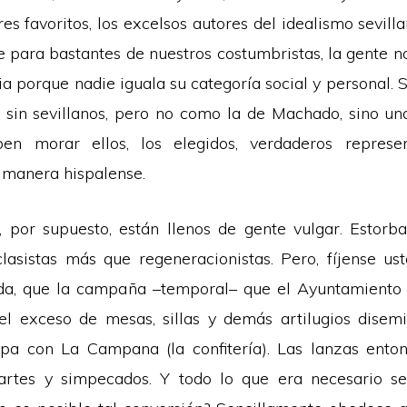
res favoritos, los excelsos autores del idealismo sevill
que para bastantes de nuestros costumbristas, la gente 
a porque nadie iguala su categoría social y personal. S
 sin sevillanos, pero no como la de Machado, sino una
en morar ellos, los elegidos, verdaderos represe
a manera hispalense.
, por supuesto, están llenos de gente vulgar. Estorb
lasistas más que regeneracionistas. Pero, fíjense u
ida, que la campaña –temporal– que el Ayuntamiento
el exceso de mesas, sillas y demás artilugios disem
opa con La Campana (la confitería). Las lanzas ento
dartes y simpecados. Y todo lo que era necesario se