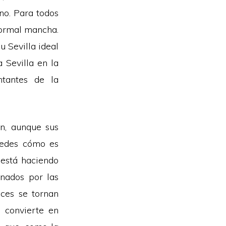
ano. Para todos
normal mancha.
u Sevilla ideal
 Sevilla en la
ntantes de la
an, aunque sus
stedes cómo es
 está haciendo
inados por las
nces se tornan
 convierte en