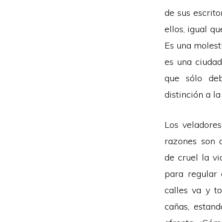
de sus escrito
ellos, igual 
Es una molesti
es una ciudad
que sólo deb
distinción a l
Los veladores
razones son c
de cruel la v
para regular 
calles va y t
cañas, estan