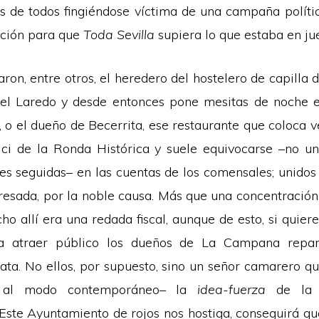
s de todos fingiéndose víctima de una campaña políti
ación para que
Toda Sevilla
supiera lo que estaba en ju
taron, entre otros, el heredero del hostelero de capilla 
 el Laredo y desde entonces pone mesitas de noche e
, o el dueño de Becerrita, ese restaurante que coloca v
bici de la Ronda Histórica y suele equivocarse –no una
ces seguidas– en las cuentas de los comensales; unidos 
resada, por la noble causa. Más que una concentración,
ho allí era una redada fiscal, aunque de esto, si quier
ra atraer público los dueños de La Campana repar
ata. No ellos, por supuesto, sino un señor camarero q
s al modo contemporáneo– la
idea-fuerza
de la 
Este Ayuntamiento de rojos nos hostiga, conseguirá q