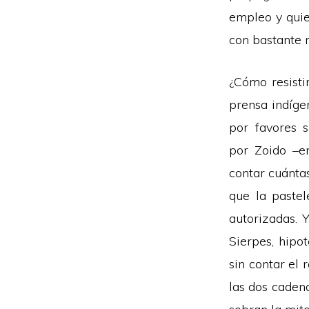
empleo y quie
con bastante 
¿Cómo resisti
prensa indíge
por favores 
por Zoido –en
contar cuánta
que la pastel
autorizadas. 
Sierpes, hipo
sin contar el 
las dos caden