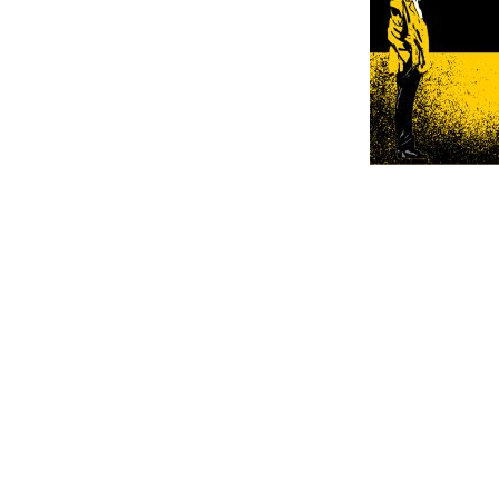
Interacc
con
los
lectores