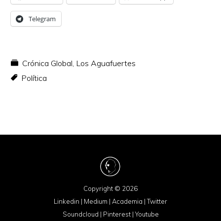
Telegram
Crónica Global
,
Los Aguafuertes
Política
Copyright © 2026
Linkedin
|
Medium
|
Academia
|
Twitter
Soundcloud
|
Pinterest
|
Youtube