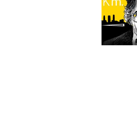
Interacc
con
los
lectores