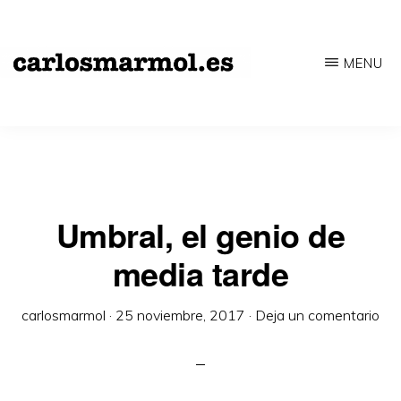
Saltar
al
MENU
contenido
CARLOSMARMOL.ES
Periodismo
principal
'indie'
|
Literatura
'underground'
Umbral, el genio de
|
media tarde
Edición
'avant-
carlosmarmol
·
25 noviembre, 2017
·
Deja un comentario
garde'