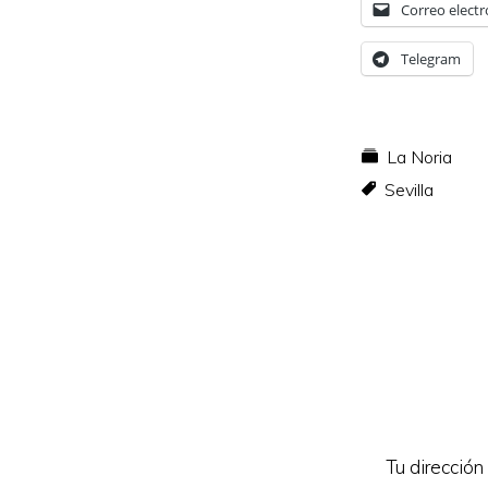
Correo electr
Telegram
La Noria
Sevilla
Interacc
con
los
lectores
Tu dirección