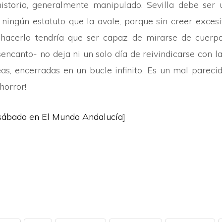
historia, generalmente manipulado. Sevilla debe ser
n ningún estatuto que la avale, porque sin creer exces
hacerlo tendría que ser capaz de mirarse de cuerpo
encanto- no deja ni un solo día de reivindicarse con l
eas, encerradas en un bucle infinito. Es un mal pareci
horror!
 sábado en
El Mundo Andalucía
]