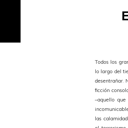
E
Todos los gra
lo largo del t
desentrañar. 
ficción conso
–aquello que 
incomunicable
las calamidad
el terrorismo