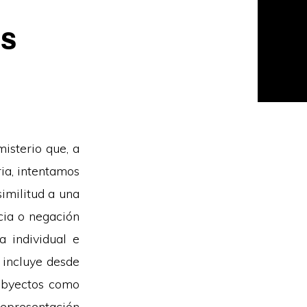
es
isterio que, a
ria, intentamos
imilitud a una
cia o negación
a individual e
 incluye desde
 abyectos como
representación