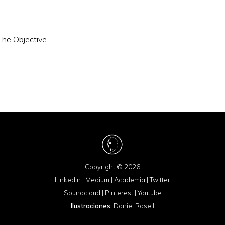
The Objective
Copyright © 2026
Linkedin
|
Medium
|
Academia
|
Twitter
Soundcloud
|
Pinterest
|
Youtube
Ilustraciones:
Daniel Rosell