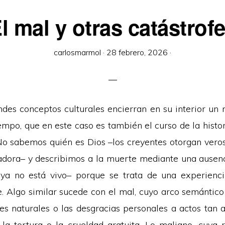
l mal y otras catástrof
carlosmarmol
·
28 febrero, 2026
·
ndes conceptos culturales encierran en su interior un m
iempo, que en este caso es también el curso de la histo
No sabemos quién es Dios –los creyentes otorgan veros
ladora– y describimos a la muerte mediante una ausen
ya no está vivo– porque se trata de una experienci
. Algo similar sucede con el mal, cuyo arco semántico
es naturales o las desgracias personales a actos tan
, la tortura o la crueldad gratuita. Lo maligno, cuya 