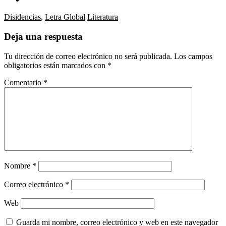
Disidencias
,
Letra Global
Literatura
Interacciones
Deja una respuesta
con
Tu dirección de correo electrónico no será publicada.
Los campos
los
obligatorios están marcados con
*
lectores
Comentario
*
Nombre
*
Correo electrónico
*
Web
Guarda mi nombre, correo electrónico y web en este navegador