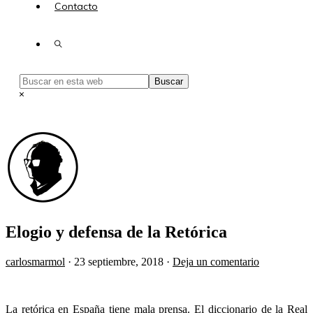
Contacto
Show
Search
Buscar
en
Hide
esta
Search
web
Elogio y defensa de la Retórica
carlosmarmol
·
23 septiembre, 2018
·
Deja un comentario
La retórica en España tiene mala prensa. El diccionario de la Real