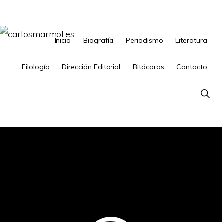
Saltar
Saltar
a
al
la
contenido
Inicio
Biografía
Periodismo
Literatura
CARLOSMARMOL.ES
Periodismo
navegación
principal
'indie'
Filología
Dirección Editorial
Bitácoras
Contacto
principal
|
Show
Literatura
Searc
'underground'
|
Edición
'avant-
garde'