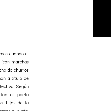
enos cuando el
o (con marchas
cho de churros
an a título de
ectivo. Según
itan al poeta
, hijos de la
emos el gusto.