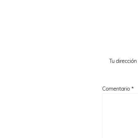
Interacc
con
los
lectores
Tu dirección
Comentario
*