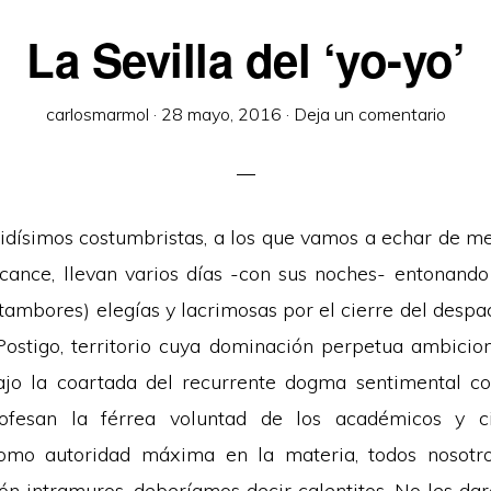
La Sevilla del ‘yo-yo’
carlosmarmol
·
28 mayo, 2016
·
Deja un comentario
idísimos costumbristas, a los que vamos a echar de m
cance, llevan varios días -con sus noches- entonand
 tambores) elegías y lacrimosas por el cierre del despa
Postigo, territorio cuya dominación perpetua ambicion
jo la coartada del recurrente dogma sentimental col
rofesan la férrea voluntad de los académicos y c
omo autoridad máxima en la materia, todos nosotros
ón intramuros, deberíamos decir calentitos. No les dar