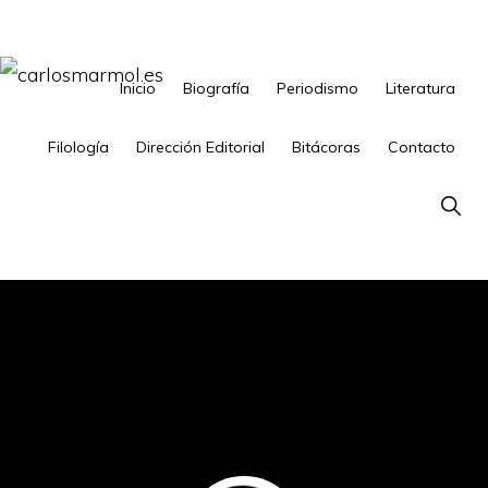
Saltar
Saltar
a
al
la
contenido
Inicio
Biografía
Periodismo
Literatura
CARLOSMARMOL.ES
Periodismo
navegación
principal
'indie'
Filología
Dirección Editorial
Bitácoras
Contacto
principal
|
Show
Literatura
Searc
'underground'
|
Edición
'avant-
garde'