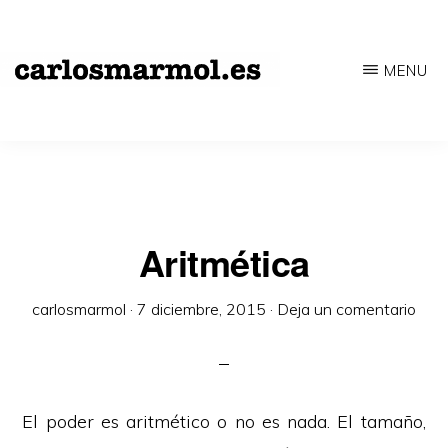
Saltar
al
MENU
contenido
CARLOSMARMOL.ES
Periodismo
principal
'indie'
|
Literatura
'underground'
Aritmética
|
carlosmarmol
·
7 diciembre, 2015
·
Deja un comentario
Edición
'avant-
garde'
El poder es aritmético o no es nada. El tamaño,